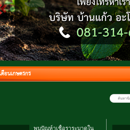
งเตือนเกษตรกร
พบปัญห์าเชื้อราระบาดใน