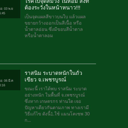
โรคใบจุดสีม่วง ในหอม สิ่งที่
ต้องระวังในหน้าหนาว!!!
่อ: 03 พ.ย
6:45
เป็นจุดแผลสีขาวบนใบ แล้วแผล
ขยายกว้างออกเป็นสีเนื้อ หรือ
น้ำตาลอ่อน ซึ่งมีขอบสีน้ำตาล
หรือน้ำตาลอม
ราสนิม ระบาดหนักในถั่ว
เขียว จ.เพชรบูรณ์
่อ: 06 มี.ค
0:16
ขณะนี้ เราได้พบ ราสนิม ระบาด
อย่างหนัก ในพื้นที่ จ.เพชรบูรณ์
ซึ่งหาก เกษตรกร ท่านใด เจอ
ปัญหาเดียวกันตามภาพ ทางเรามี
วิธีแก้ไข ดังนี้1.ใช้ แมนโคเซพ 30
ก...