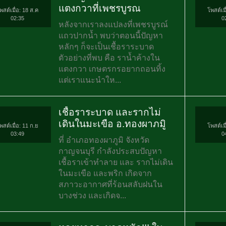
แตงกวาที่เพชรบูรณ
พสต์เมื่อ: 18 ส.ค
โพสต์เมื
02:35
0
หลังจากเราลงแปลงที่เพชรบูรณ์
แถวปากน้ำ พบว่าตอนนี้ปัญหา
หลักๆ ก็จะเป็นเชื้อราระบาด
ตัวอย่างที่พบ คือ ราน้ำค้างใน
แตงกวา เกษตรกรอยากถอนทิ้ง
แต่เราแนะนำให...
เชื้อราระบาด และรากไม่
เดินในมะเขือ อ.ทองผาภมูิ
พสต์เมื่อ: 11 ก.ย
โพสต์เมื
03:49
0
ที่ อำเภอทองผาภูมิ จังหวัด
กาญจนบุรี กำลังประสบปัญหา
เชื้อราเข้าทำลาย และ รากไม่เดิน
ในมะเขือ และพริก เกิดจาก
สภาวะอากาศที่ร้อนสลับฝนใน
บางช่วง และเกิดจ...