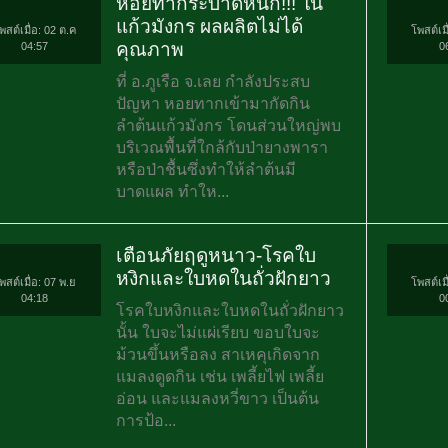
หอยทากระบาดหนัก!!! ใน
แก้วมังกร ผลผลิตไม่ได้
พสต์เมื่อ: 02 ต.ค
โพสต์เมื
คุณภาพ
04:57
0
ที่ อ.ภูเรือ จ.เลย กำลังประสบ
ปัญหา หอยทากเข้ามากัดกิน
ลำต้นแก้วมังกร โดนส่วนใหญ่พบ
บริเวณพื้นที่ใกล้กับป่ายางพารา
หรือป่าชื้นซึ่งทำให้ลำต้นมี
บาดแผล ทำให...
เตือนภัยฤดูหนาว-โรคใบ
หงิกและใบหดในถั่วฝักยาว
พสต์เมื่อ: 07 พ.ย
โพสต์เมื
04:18
0
โรคใบหงิกและใบหดในถั่วฝักยาว
นั้น ใบจะไม่แผ่เรียบ ขอบใบจะ
ม้วนขึ้นหรือลง สาเหคุเกิดจาก
แมลงดูดกิน เช่น เพลี้ยไฟ เพลี้ย
อ่อน และแมลงหวี่ขาว เป็นต้น
การป้อ...