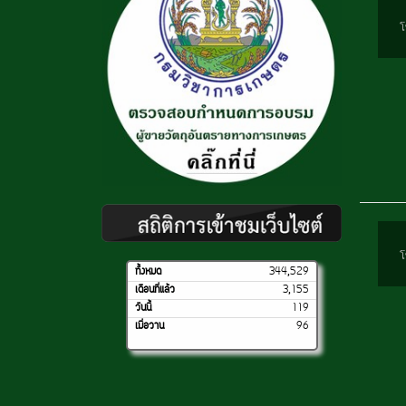
โ
โ
ทั้งหมด
344,529
เดือนที่แล้ว
3,155
วันนี้
119
เมื่อวาน
96