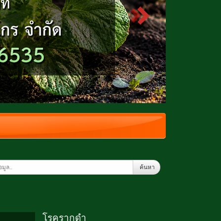
ค้นหา
โรครากดำ