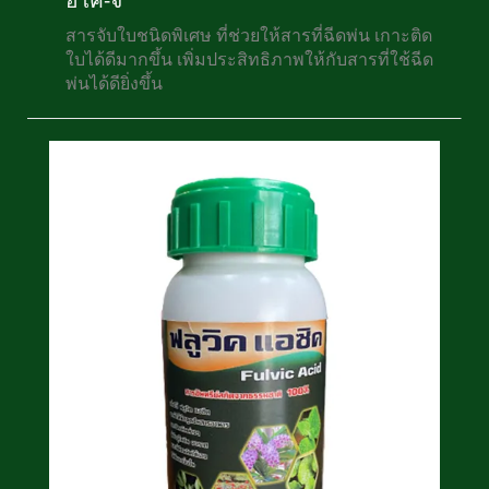
อีโค่-จี
สารจับใบชนิดพิเศษ ที่ช่วยให้สารที่ฉีดพ่น เกาะติด
ใบได้ดีมากขึ้น เพิ่มประสิทธิภาพให้กับสารที่ใช้ฉีด
พ่นได้ดียิ่งขึ้น