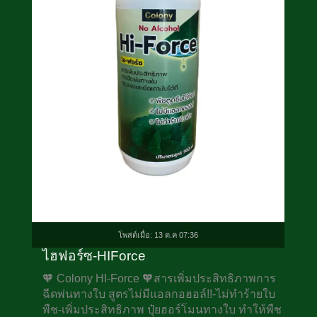
โพสต์เมื่อ: 13 ต.ค 07:36
ไฮฟอร์ซ-HIForce
🧡 Colony HI-Force 🧡สารเพิ่มประสิทธิภาพการ
ฉีดพ่นทางใบ สูตรไม่มีแอลกอฮอล์!!-ไม่ทำร้ายใบ
พืช-เพิ่มประสิทธิภาพ ปุ๋ยฮอร์โมนทางใบ ทำให้พืช