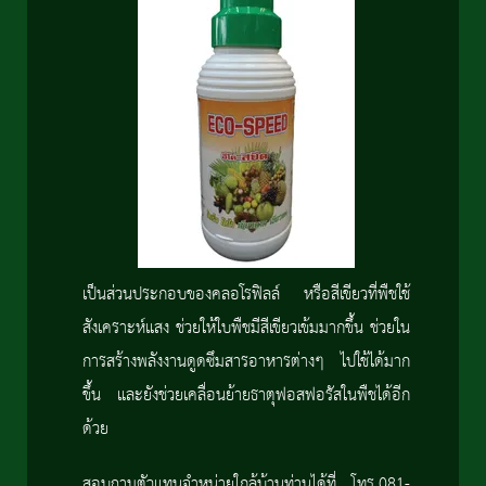
เป็นส่วนประกอบของคลอโรฟิลล์ หรือสีเขียวที่พืชใช้
สังเคราะห์แสง ช่วยให้ใบพืชมีสีเขียวเข้มมากขึ้น ช่วยใน
การสร้างพลังงานดูดซึมสารอาหารต่างๆ ไปใช้ได้มาก
ขึ้น และยังช่วยเคลื่อนย้ายธาตุฟอสฟอรัสในพืชได้อีก
ด้วย
สอบถามตัวแทนจำหน่ายใกล้บ้านท่านได้ที่ โทร.081-