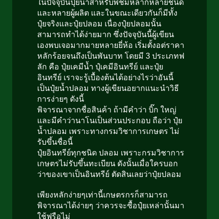
ในปัจจุบันปุ๋ยน้ำสำหรับพืชมีหลากหลายชนิด
และหลายผู้ผลิต และในขณะเดียวกันก็มีทั้ง
ปุ๋ยจริงและปุ๋ยปลอม เนื่องปุ๋ยปลอมนั้น
สามารถทำได้ง่ายมาก ซึ่งปัจจุบันนี้ผู้เขียน
เองพบเจอมากมายหลายยี่ห้อ เริ่มตั้งอต่ราคา
หลักร้อยจนถึงเป็นพันบาท โดยมี 3 ประเภทฟ
ลัก คือ ปุ๋ยเคมีน้ำ ปุ๋เคมีอินทรีย์ และปุ๋ย
อินทรีย์ เราจะรู้เบื้องต้นได้อย่างไรว่าอันนี้
เป็นปุ๋ยน้ำปลอม ทางผู้เขียนอยากแนะนำวิธี
การง่ายๆ ดังนี้
พิจารณาจากชื่อสินค้า ถ้ามีคำว่า บิ๊ก ใหญ่
และมีคำว่านาโนเป็นส่วนประกอบ ถือว่า ปุ๋ย
น้ำปลอม เพราะทางกรมวิชาการเกษตร ไม่
รับขึ้นชื่อนี้
ปุ๋ยอินทรีย์ทุกชนิด ปลอม เพราะกรมวิชาการ
เกษตรไม่รับขึ้นทะเบียน ดังนั้นเมื่อใครบอก
ว่าของเขาเป็นอินทรีย์ ตัดสินเลยว่าปุ๋ยปลอม
เพียงหลักง่ายๆเท่านี้เกษตรกรก็สามารถ
พิจารณาได้ง่ายๆ ว่าควรจะซื้อปุ๋ยเหล่านั้นมา
ใช้ฟรือไม่