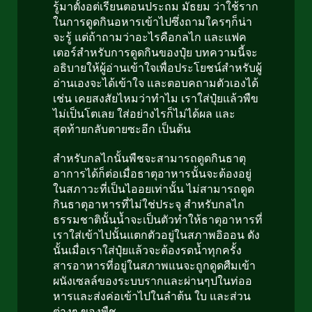
รู้มาตั้งอต่เรียนตอนประถม มัธยม ว่าใช้ราก
ในการดูดกินอหารเข้าไปซึ่งถามใครๆก็น่า
จะรู้ แต่ถ้าถามว่าอะไรคือกลไก และแฟค
เตอร์สำหรับการดูดกินของปุ๋ย บทความนี้จะ
อธิบายให้ผู้อ่านเข้าใจเพื่อประโยชน์สำหรับผู้
อ่านเองจะได้เข้าใจ และตอบคถามตัวเองได้
เช่น เคยสงสัยไหมว่าทำไม เราใส่ปุ๋ยแล้วพืข
ไม่เป็นโตเลย ใส่อย่างไรก็ไม่ได้ผล และ
สุดท้ายกลับตายซะอีก เป็นต้น
สำหรับกลไกนั้นพืชจะสามารถดูดกินธาตุ
อาการได้ก็ต่อเมื่อธาตุอาหารนั้นจะต้องอยู่
ในสภาวะที่เป็นไออยเท่านั้น ไม่สามารถดูด
กินธาตุอาหารที่ไม่ใช่ประจุ สำหรับกลไก
ธรรมชาตินั้นน้ำจะเป็นตัวทำให้ธาตุอาหารที่
เราใส่เข้าไปนั้นแตกตัวอยู่ในสภาพอิออน ดัง
นั้นเมื่อเราใส่ปุ๋ยแล้วจะต้องรดน้ำทุกครั้ง
สารอาหารที่อยู่ในสภาพแนจะถูกดูดศืมเข้า
ผนังเซลล์ของระบบรากและผ่านๆปในท่ออ
หารและส่งค่อเข้าไปในลำต้น ใบ และส่วน
ต่างๆ ของพืช