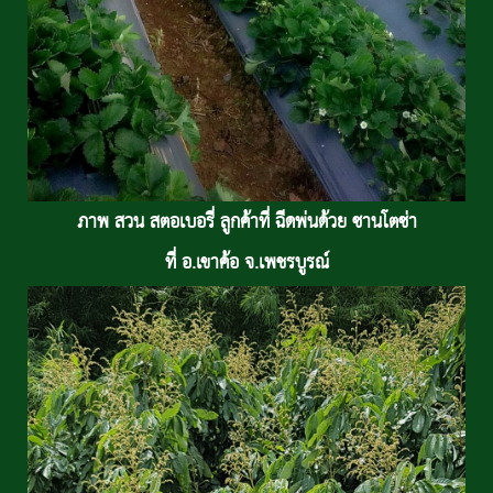
ภาพ สวน สตอเบอรี่ ลูกค้าที่ ฉีดพ่นด้วย ซานโตซ่า
ที่ อ.เขาค้อ จ.เพชรบูรณ์