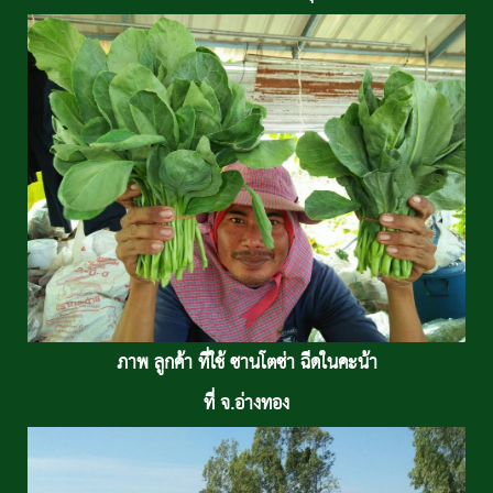
ที่ อ.พานทอง จ.ชลบุรี
ภาพ ลูกค้า ที่ใช้ ซานโตซ่า ฉีดในคะน้า
ที่ จ.อ่างทอง