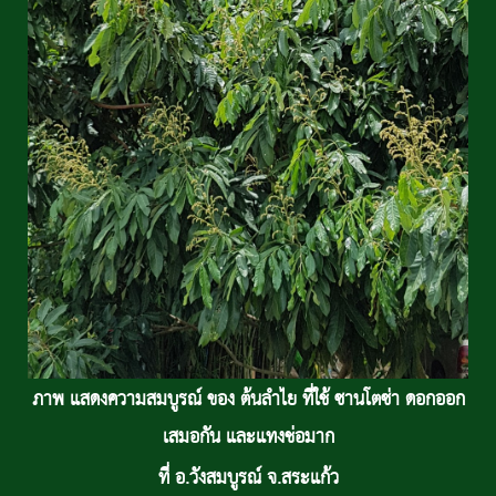
ภาพ แสดงความสมบูรณ์ ของ ต้นลำไย ที่ใช้ ซานโตซ่า ดอกออก
เสมอกัน และแทงช่อมาก
ที่ อ.วังสมบูรณ์ จ.สระแก้ว