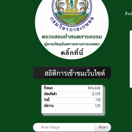
สินค
ทั้งหมด
344,668
เดือนที่แล้ว
3,155
วันนี้
133
เมื่อวาน
125
ค้นหา