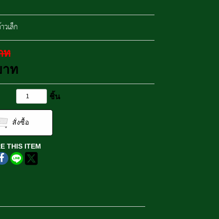
้าวเล็ก
าท
บาท
ชิ้น
สั่งซื้อ
E THIS ITEM