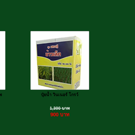
พ
ปุ๋ยน้ำ วินเนอร์ โกรว์
1,300
บาท
900
บาท