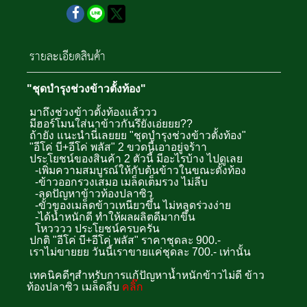
รายละเอียดสินค้า
"ชุดบำรุงช่วงข้าวตั้งท้อง"
มาถึงช่วงข้าวตั้งท้องแล้ววว
มีฮอร์โมนใส่นาข้าวกันรึยังเอ่ยยย??
ถ้ายัง แนะนำนี่เลยยย "ชุดบำรุงช่วงข้าวตั้งท้อง"
"อีโค่ บี+อีโค่ พลัส" 2 ขวดนี้เอาอยู่จร้าา
ประโยชน์ของสินค้า 2 ตัวนี้ มีอะไรบ้าง ไปดูเลย
-เพิ่มความสมบูรณ์ให้กับต้นข้าวในขณะตั้งท้อง
-ข้าวออกรวงเสมอ เมล็ดเต็มรวง ไม่ลีบ
-ลดปัญหาข้าวท้องปลาซิว
-ขั้วของเมล็ดข้าวเหนียวขึ้น ไม่หลุดร่วงง่าย
-ได้น้ำหนักดี ทำให้ผลผลิตดีมากขึ้น
โหวววว ประโยชน์ครบครัน
ปกติ "อีโค่ บี+อีโค่ พลัส" ราคาชุดละ 900.-
เราไม่ขายยย วันนี้เราขายแค่ชุดละ 700.- เท่านั้น
เทคนิคดีๆสำหรับการแก้ปัญหาน้ำหนักข้าวไม่ดี ข้าว
ท้องปลาซิว เมล็ดลีบ
คลิ๊ก